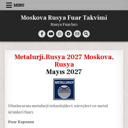
Skip
MENU
to
content
Moskova Rusya Fuar Takvimi
Rusya Fuarları
Metalurji.Rusya 2027 Moskova,
Rusya
Mayıs 2027
Uluslararası metalurji teknolojileri, süreçleri ve metal
ürünleri fuarı
Fuar Kapsamı