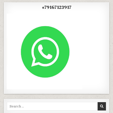
+79167123917
Search
for: