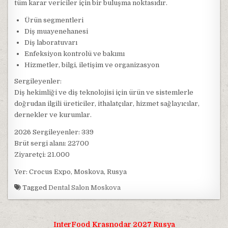
tüm karar vericiler için bir buluşma noktasıdır.
Ürün segmentleri
Diş muayenehanesi
Diş laboratuvarı
Enfeksiyon kontrolü ve bakımı
Hizmetler, bilgi, iletişim ve organizasyon
Sergileyenler:
Diş hekimliği ve diş teknolojisi için ürün ve sistemlerle
doğrudan ilgili üreticiler, ithalatçılar, hizmet sağlayıcılar,
dernekler ve kurumlar.
2026 Sergileyenler: 339
Brüt sergi alanı: 22700
Ziyaretçi: 21.000
Yer: Crocus Expo, Moskova, Rusya
Tagged
Dental Salon Moskova
Yazı
InterFood Krasnodar 2027 Rusya