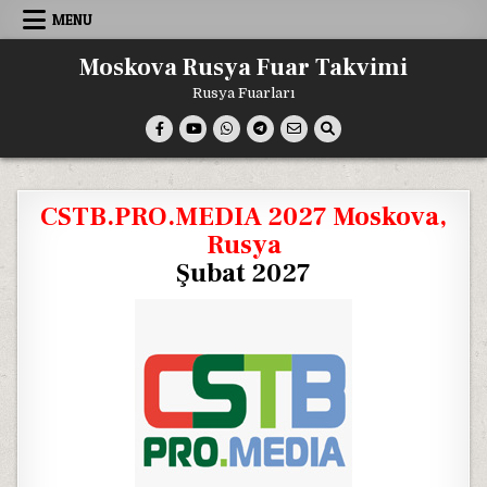
Skip
MENU
to
content
Moskova Rusya Fuar Takvimi
Rusya Fuarları
CSTB.PRO.MEDIA 2027 Moskova,
Rusya
Şubat 2027