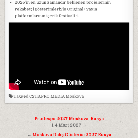
2026’in en uzun zamandır beklenen projelerinin
rekabetçi gösterimleriyle Original+ yayın
platformlarının içerik festivali 4.
Tagged
CSTB.PRO.MEDIA Moskova
Yazı
Prodexpo 2027 Moskova, Rusya
gezinmesi
1-4 Mart 2027 →
←
Moskova Dalış Gösterisi 2027 Rusya