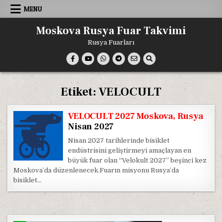
Skip
MENU
to
content
Moskova Rusya Fuar Takvimi
Rusya Fuarları
Etiket:
VELOCULT
VELOCULT 2027 Moskova, Rusya
Nisan 2027
Nisan 2027 tarihlerinde bisiklet
endüstrisini geliştirmeyi amaçlayan en
büyük fuar olan “Velokult 2027” beşinci kez
Moskova’da düzenlenecek.Fuarın misyonu Rusya’da
bisiklet…